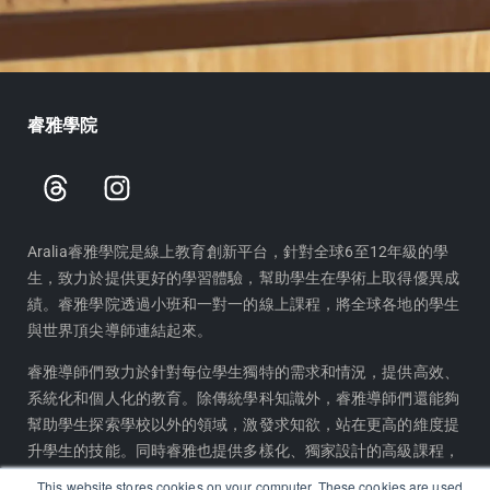
睿雅學院
T
I
h
n
r
s
e
t
Aralia睿雅學院是線上教育創新平台，針對全球6至12年級的學
生，致力於提供更好的學習體驗，幫助學生在學術上取得優異成
a
a
績。睿雅學院透過小班和一對一的線上課程，將全球各地的學生
d
g
與世界頂尖導師連結起來。
s
r
a
睿雅導師們致力於針對每位學生獨特的需求和情況，提供高效、
m
系統化和個人化的教育。除傳統學科知識外，睿雅導師們還能夠
幫助學生探索學校以外的領域，激發求知欲，站在更高的維度提
升學生的技能。同時睿雅也提供多樣化、獨家設計的高級課程，
幫助學生為高等教育的挑戰做好準備。
This website stores cookies on your computer. These cookies are used