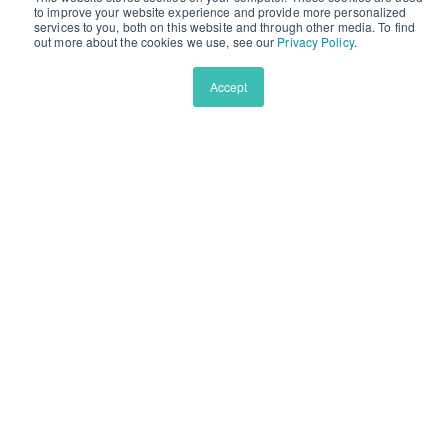
to improve your website experience and provide more personalized
services to you, both on this website and through other media. To find
王牌特色課程
out more about the cookies we use, see our
Privacy Policy
.
睿雅學術研究系列計畫
Accept
美國頂尖私校預備
青少年英文原版精讀
英文學術寫作係列課程
美本申請文書大師課
拉丁語長線精英學習計劃
公司介紹
公司介紹
師資力量
部落格
學生獎項
競賽信息
找不到您需要的信息？