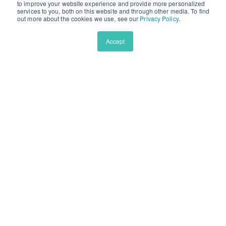
to improve your website experience and provide more personalized
睿雅学院
services to you, both on this website and through other media. To find
out more about the cookies we use, see our
Privacy Policy
.
Z
Y
h
o
Accept
i
u
h
t
Aralia睿雅学院是在线教育创新平台，面向全球6至12年级的学
生，致力于提供更好的学习体验，帮助学生在学术上取得优异成
u
u
绩。睿雅学院通过小班和一对一的在线课程，将全球各地的学生
b
与世界顶尖导师连接起来。
e
睿雅导师根据每位学生的特点和兴趣，提供个性化教学。 他们不
仅教授传统学科，还帮助学生拓展校外专业领域，培养好奇心与
技能。 此外，我们还提供高级课程，助力学生提前准备未来大学
的学习挑战。
王牌特色课程
睿雅学术研究系列项目
美国顶尖私校预备