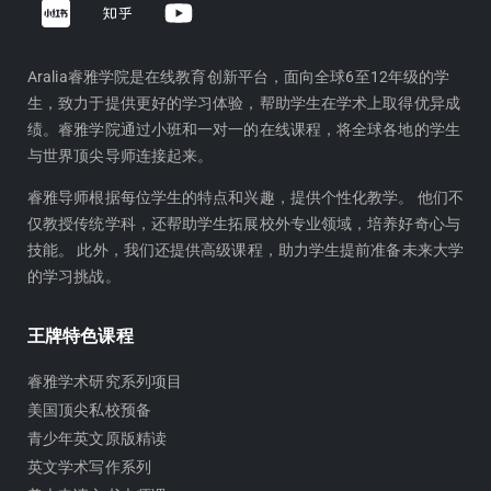
h
o
i
u
h
t
Aralia睿雅学院是在线教育创新平台，面向全球6至12年级的学
生，致力于提供更好的学习体验，帮助学生在学术上取得优异成
u
u
绩。睿雅学院通过小班和一对一的在线课程，将全球各地的学生
b
与世界顶尖导师连接起来。
e
睿雅导师根据每位学生的特点和兴趣，提供个性化教学。 他们不
仅教授传统学科，还帮助学生拓展校外专业领域，培养好奇心与
技能。 此外，我们还提供高级课程，助力学生提前准备未来大学
的学习挑战。
王牌特色课程
睿雅学术研究系列项目
美国顶尖私校预备
青少年英文原版精读
英文学术写作系列