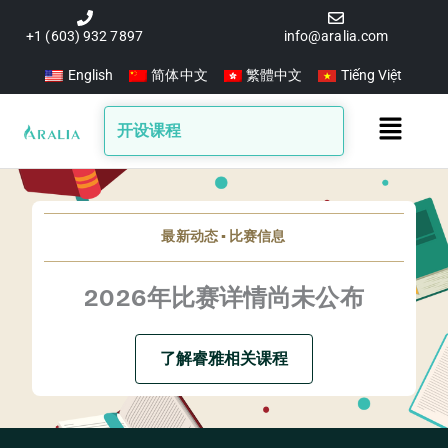
跳
至
+1 (603) 932 7897
info@aralia.com
内
English
简体中文
繁體中文
Tiếng Việt
容
Main
开设课程
Menu
最新动态 ▪️ 比赛信息
2026年比赛详情尚未公布
了解睿雅相关课程