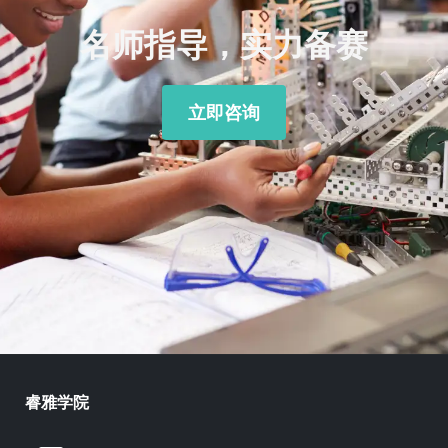
名师指导，实力备赛
立即咨询
睿雅学院
Z
Y