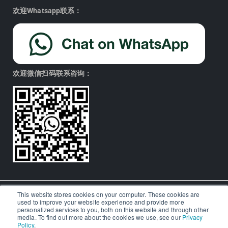
欢迎Whatsapp联系：
欢迎微信扫码联系咨询：
This website stores cookies on your computer. These cookies are
used to improve your website experience and provide more
© Aralia Education Technology 2026. All rights reserved.
personalized services to you, both on this website and through other
media. To find out more about the cookies we use, see our
Privacy
Policy
.
Icons by
Icon8