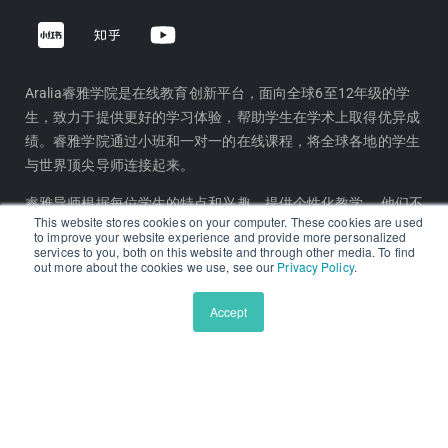
Z
Y
h
o
i
u
h
t
Aralia睿雅学院是在线教育创新平台，面向全球6至12年级的学
生，致力于提供更好的学习体验，帮助学生在学术上取得优异成
u
u
绩。睿雅学院通过小班和一对一的在线课程，将全球各地的学生
b
与世界顶尖导师连接起来。
e
睿雅导师根据每位学生的特点和兴趣，提供个性化教学。 他们不
This website stores cookies on your computer. These cookies are used
仅教授传统学科，还帮助学生拓展校外专业领域，培养好奇心与
to improve your website experience and provide more personalized
services to you, both on this website and through other media. To find
技能。 此外，我们还提供高级课程，助力学生提前准备未来大学
out more about the cookies we use, see our
Privacy Policy
.
的学习挑战。
Accept
王牌特色课程
睿雅学术研究系列项目
美国顶尖私校预备
青少年英文原版精读