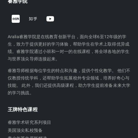
睿雅学院
Z
Y
h
o
i
u
h
t
Aralia睿雅学院是在线教育创新平台，面向全球6至12年级的学
生，致力于提供更好的学习体验，帮助学生在学术上取得优异成
u
u
绩。睿雅学院通过小班和一对一的在线课程，将全球各地的学生
b
与世界顶尖导师连接起来。
e
睿雅导师根据每位学生的特点和兴趣，提供个性化教学。 他们不
仅教授传统学科，还帮助学生拓展校外专业领域，培养好奇心与
技能。 此外，我们还提供高级课程，助力学生提前准备未来大学
的学习挑战。
王牌特色课程
睿雅学术研究系列项目
美国顶尖私校预备