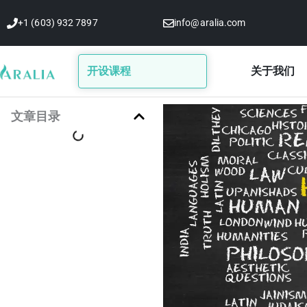
跳
+1 (603) 932 7897
info@aralia.com
至
内
容
开设课程
关于我们
文章目录