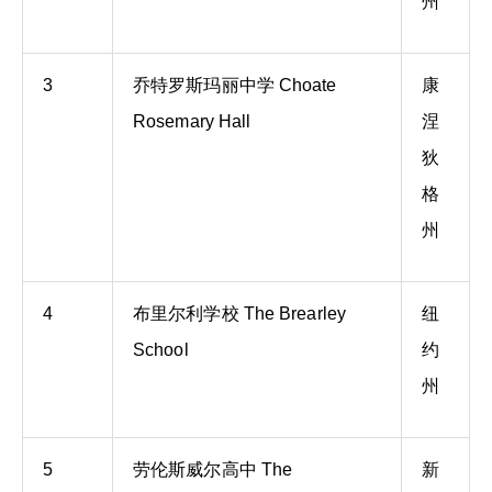
州
3
乔特罗斯玛丽中学 Choate
康
Rosemary Hall
涅
狄
格
州
4
布里尔利学校 The Brearley
纽
School
约
州
5
劳伦斯威尔高中 The
新