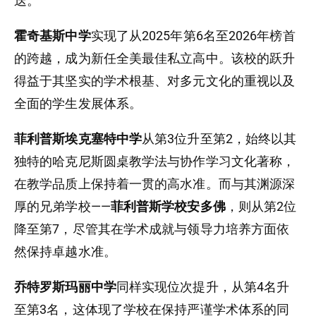
迭。
霍奇基斯中学
实现了从2025年第6名至2026年榜首
的跨越，成为新任全美最佳私立高中。该校的跃升
得益于其坚实的学术根基、对多元文化的重视以及
全面的学生发展体系。
菲利普斯埃克塞特中学
从第3位升至第2，始终以其
独特的哈克尼斯圆桌教学法与协作学习文化著称，
在教学品质上保持着一贯的高水准。而与其渊源深
厚的兄弟学校——
菲利普斯学校安多佛
，则从第2位
降至第7，尽管其在学术成就与领导力培养方面依
然保持卓越水准。
乔特罗斯玛丽中学
同样实现位次提升，从第4名升
至第3名，这体现了学校在保持严谨学术体系的同