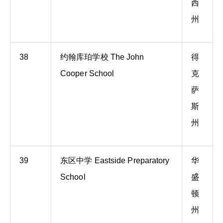
西
州
38
约翰库珀学校 The John
得
Cooper School
克
萨
斯
州
39
东区中学 Eastside Preparatory
华
School
盛
顿
州