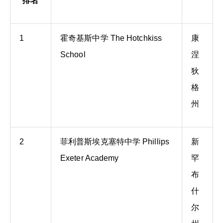
排名
1
霍奇基斯中学 The Hotchkiss
康
School
涅
狄
格
州
2
菲利普斯埃克塞特中学 Phillips
新
Exeter Academy
罕
布
什
尔