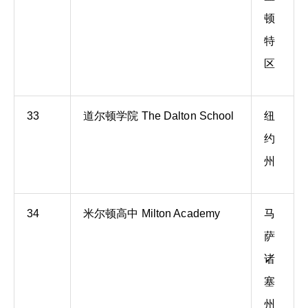
顿
特
区
33
道尔顿学院 The Dalton School
纽
约
州
34
米尔顿高中 Milton Academy
马
萨
诸
塞
州