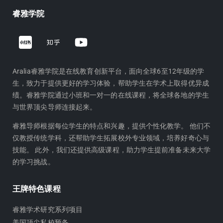
睿雅学院
Z
Y
h
o
i
u
h
t
Aralia睿雅学院是在线教育创新平台，面向全球6至12年级的学
生，致力于提供更好的学习体验，帮助学生在学术上取得优异成
u
u
绩。睿雅学院通过小班和一对一的在线课程，将全球各地的学生
b
与世界顶尖导师连接起来。
e
睿雅导师根据每位学生的特点和兴趣，提供个性化教学。 他们不
仅教授传统学科，还帮助学生拓展校外专业领域，培养好奇心与
技能。 此外，我们还提供高级课程，助力学生提前准备未来大学
的学习挑战。
王牌特色课程
睿雅学术研究系列项目
美国顶尖私校预备