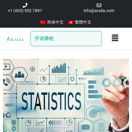
跳
至
+1 (603) 932 7897
info@aralia.com
内
简体中文
繁體中文
容
Main
开设课程
Menu