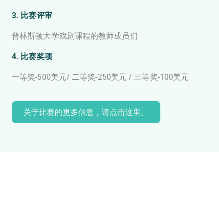
3. 比赛评审
普林斯顿大学戏剧课程的教师成员们
4. 比赛奖项
一等奖-500美元/ 二等奖-250美元 / 三等奖-100美元
关于比赛的更多信息，请点击这里。