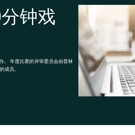
0分钟戏
办。 年度比赛的评审委员会由普林
学的成员。