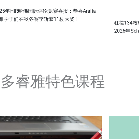
025年HIR哈佛国际评论竞赛喜报：恭喜Aralia
雅学子们在秋冬赛季斩获11枚大奖！
狂揽134
2026年Sc
更多睿雅特色课程