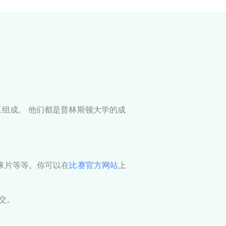
工组成。 他们都是普林斯顿大学的成
悚片等等。你可以在
比赛官方网站
上
交。