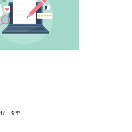
程 – 夏季