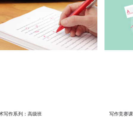
术写作系列：高级班
写作竞赛课