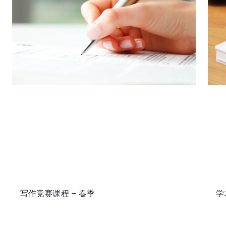
写作竞赛课程 – 春季
学