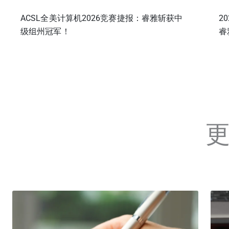
ACSL全美计算机2026竞赛捷报：睿雅斩获中
2
级组州冠军！
睿