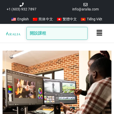
跳
至
+1 (603) 932 7897
info@aralia.com
主
English
简体中文
繁體中文
Tiếng Việt
要
內
Main
開設課程
容
Menu