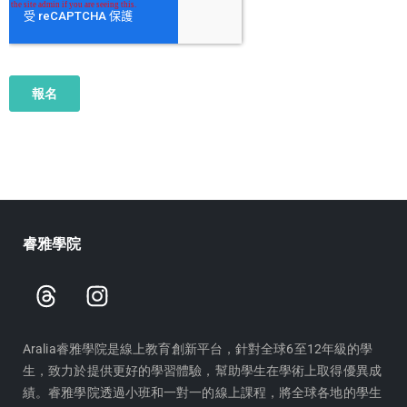
睿雅學院
T
I
h
n
r
s
e
t
Aralia睿雅學院是線上教育創新平台，針對全球6至12年級的學
生，致力於提供更好的學習體驗，幫助學生在學術上取得優異成
a
a
績。睿雅學院透過小班和一對一的線上課程，將全球各地的學生
d
g