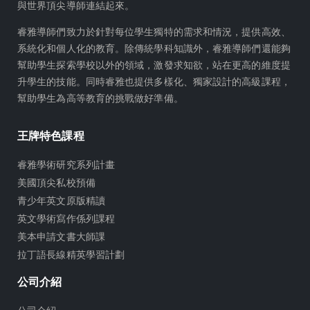
與世界頂尖導師連結起來。
s
r
a
睿雅導師們致力於針對每位學生獨特的需求和情況，提供高效、
m
系統化和個人化的教育。除傳統學科知識外，睿雅導師們還能夠
幫助學生探索學校以外的領域，激發求知欲，站在更高的維度提
升學生的技能。同時睿雅也提供多樣化、獨家設計的高級課程，
幫助學生為高等教育的挑戰做好準備。
王牌特色課程
睿雅學術研究系列計畫
美國頂尖私校預備
青少年英文原版精讀
英文學術寫作係列課程
美本申請文書大師課
拉丁語長線精英學習計劃
公司介紹