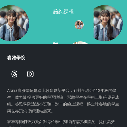
諮詢課程
睿雅學院
T
I
h
n
r
s
e
t
Aralia睿雅學院是線上教育創新平台，針對全球6至12年級的學
生，致力於提供更好的學習體驗，幫助學生在學術上取得優異成
a
a
績。睿雅學院透過小班和一對一的線上課程，將全球各地的學生
d
g
與世界頂尖導師連結起來。
s
r
a
睿雅導師們致力於針對每位學生獨特的需求和情況，提供高效、