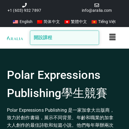
跳
至
+1 (603) 932 7897
info@aralia.com
主
English
简体中文
繁體中文
Tiếng Việt
要
內
Main
開設課程
容
Menu
Polar Expressions
Publishing學生競賽
Polar Expressions Publishing 是一家加拿大出版商，
致力於創作書籍，展示不同背景、年齡和職業的加拿
大人創作的最佳詩歌和短篇小說。他們每年舉辦兩次