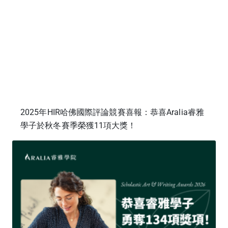
2025年HIR哈佛國際評論競賽喜報：恭喜Aralia睿雅
學子於秋冬賽季榮獲11項大獎！