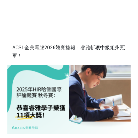
ACSL全美電腦2026競賽捷報：睿雅斬獲中級組州冠
軍！