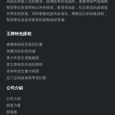
m
系統化和個人化的教育。除傳統學科知識外，睿雅導師們還能夠
幫助學生探索學校以外的領域，激發求知欲，站在更高的維度提
升學生的技能。同時睿雅也提供多樣化、獨家設計的高級課程，
幫助學生為高等教育的挑戰做好準備。
王牌特色課程
睿雅學術研究系列計畫
美國頂尖私校預備
青少年英文原版精讀
英文學術寫作係列課程
美本申請文書大師課
拉丁語長線精英學習計劃
公司介紹
公司介紹
師資力量
部落格