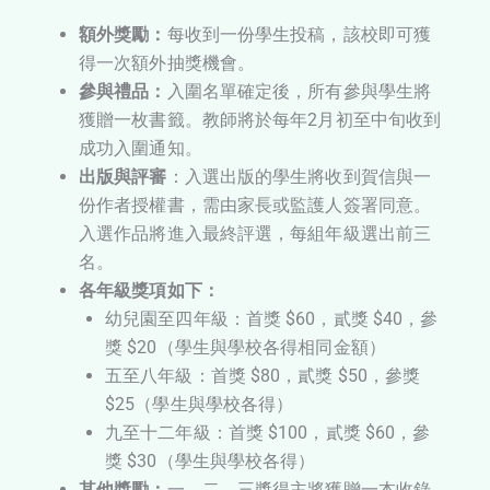
額外獎勵：
每收到一份學生投稿，該校即可獲
得一次額外抽獎機會。
參與禮品：
入圍名單確定後，所有參與學生將
獲贈一枚書籤。教師將於每年2月初至中旬收到
成功入圍通知。
出版與評審
：入選出版的學生將收到賀信與一
份作者授權書，需由家長或監護人簽署同意。
入選作品將進入最終評選，每組年級選出前三
名。
各年級獎項如下：
幼兒園至四年級：首獎 $60，貳獎 $40，參
獎 $20（學生與學校各得相同金額）
五至八年級：首獎 $80，貳獎 $50，參獎
$25（學生與學校各得）
九至十二年級：首獎 $100，貳獎 $60，參
獎 $30（學生與學校各得）
其他獎勵：
一、二、三獎得主將獲贈一本收錄