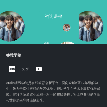
咨询课程
睿雅学院
Z
Y
h
o
i
u
h
t
Aralia睿雅学院是在线教育创新平台，面向全球6至12年级的学
生，致力于提供更好的学习体验，帮助学生在学术上取得优异成
u
u
绩。睿雅学院通过小班和一对一的在线课程，将全球各地的学生
b
与世界顶尖导师连接起来。
e