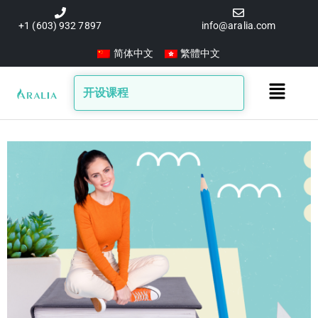
跳
至
+1 (603) 932 7897
info@aralia.com
内
简体中文
繁體中文
容
Main
开设课程
Menu