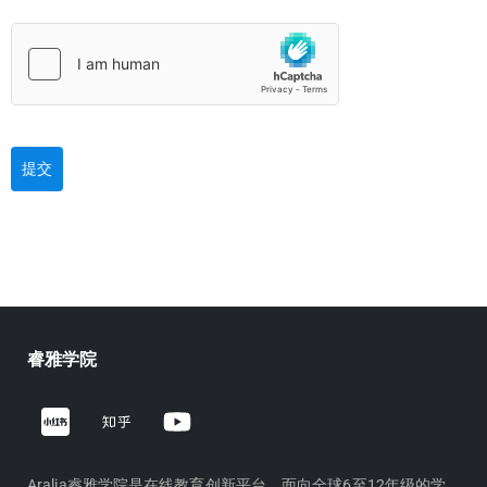
提交
睿雅学院
Z
Y
h
o
i
u
Aralia睿雅学院是在线教育创新平台，面向全球6至12年级的学