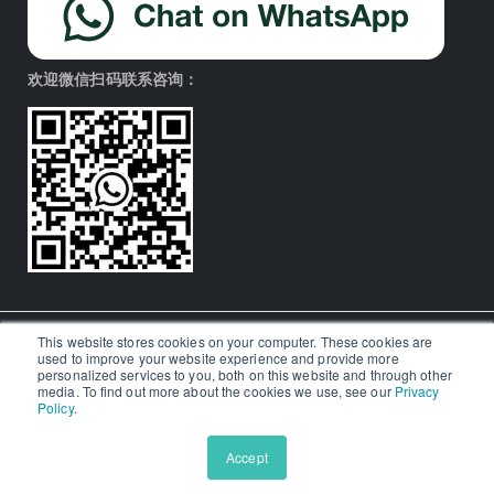
欢迎微信扫码联系咨询：
This website stores cookies on your computer. These cookies are
used to improve your website experience and provide more
© Aralia Education Technology 2026. All rights reserved.
personalized services to you, both on this website and through other
media. To find out more about the cookies we use, see our
Privacy
Policy
.
Icons by
Icon8
商标信息
Accept