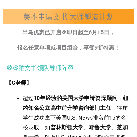
美本申请文书 大师塑造计划
早鸟优惠已开启🎉即日起至6月15日，
报名任意单项或项目组合，享受9折特惠！
🧭睿雅文书领队导师阵容
【G老师】
超过
10年经验的美国大学申请资深顾问
，
纽
约知名公立高中前升学咨询部门主任
；往届
学生成功拿下美国U.S. News排名前15的名
校录取，如
普林斯顿大学、耶鲁大学、芝加