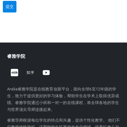
提交
睿雅学院
Z
Y
h
o
i
u
h
t
Aralia睿雅学院是在线教育创新平台，面向全球6至12年级的学
生，致力于提供更好的学习体验，帮助学生在学术上取得优异成
u
u
绩。睿雅学院通过小班和一对一的在线课程，将全球各地的学生
b
与世界顶尖导师连接起来。
e
睿雅导师根据每位学生的特点和兴趣，提供个性化教学。 他们不
仅教授传统学科，还帮助学生拓展校外专业领域，培养好奇心与