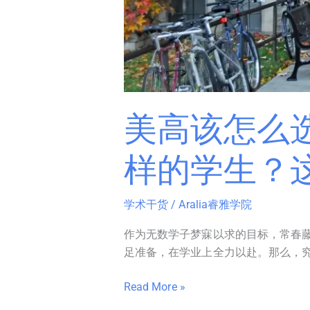
的
学
生？
这
篇
文
章
美高该怎么
告
诉
样的学生？
你
答
案！
学术干货
/
Aralia睿雅学院
作为无数学子梦寐以求的目标，常春
足准备，在学业上全力以赴。那么，
Read More »