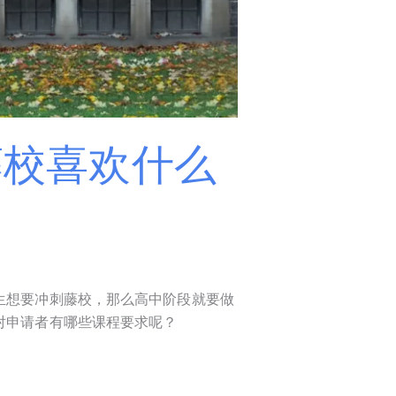
藤校喜欢什么
！
生想要冲刺藤校，那么高中阶段就要做
对申请者有哪些课程要求呢？