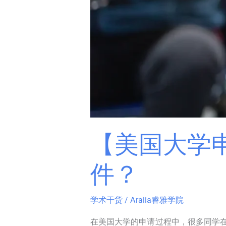
发
邮
件？
【美国大学
件？
学术干货
/
Aralia睿雅学院
在美国大学的申请过程中，很多同学在面对给大学招