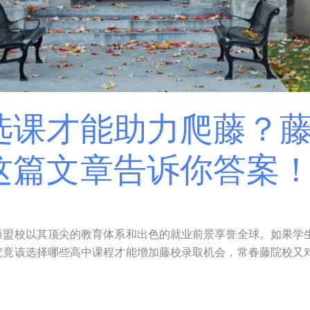
选课才能助力爬藤？
这篇文章告诉你答案
藤盟校以其顶尖的教育体系和出色的就业前景享誉全球。如果学
究竟该选择哪些高中课程才能增加藤校录取机会，常春藤院校又