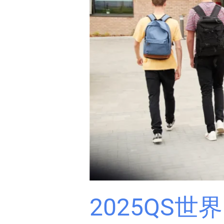
炉！
美
国
名
校
表
现
如
何？
U.S.
News
美
本
榜
对
2025QS
比
分