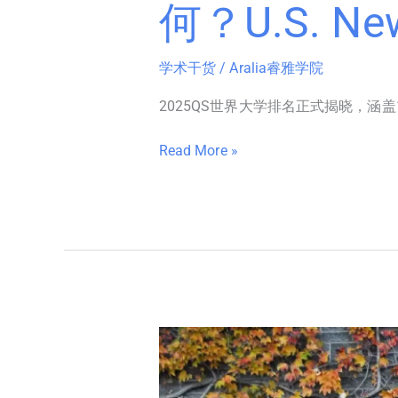
析！
何？U.S. 
学术干货
/
Aralia睿雅学院
2025QS世界大学排名正式揭晓，涵
Read More »
美
高
该