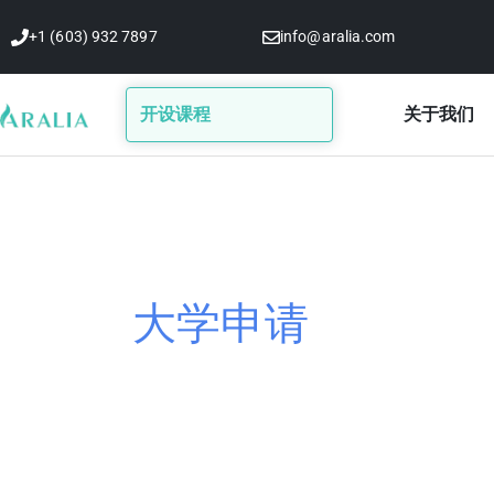
跳
+1 (603) 932 7897
info@aralia.com
至
内
容
开设课程
关于我们
大学申请