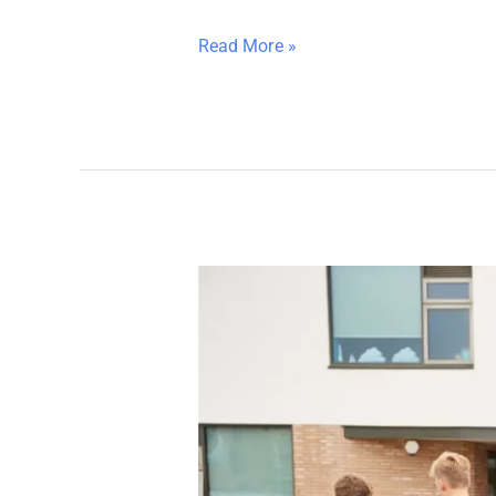
Read More »
2025QS
世
界
大
学
排
名
出