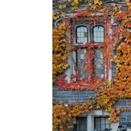
怎
么
选
课
才
能
助
力
爬
藤？
藤
校
喜
欢
什
么
样