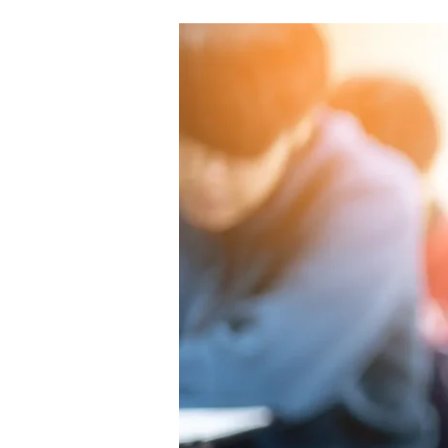
【美
国
大
学
申
请
攻
略】
如
何
正
确
给
招
生
办