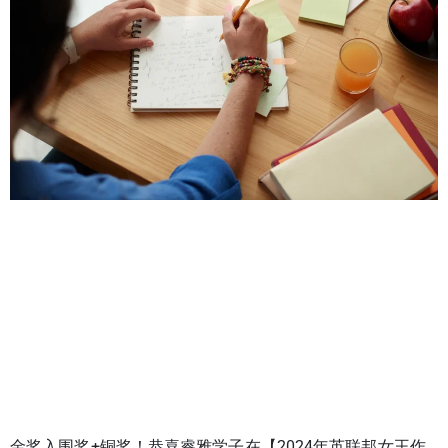
金奖入围奖+铜奖！恭喜睿雅学子在【2024年英联邦女王作