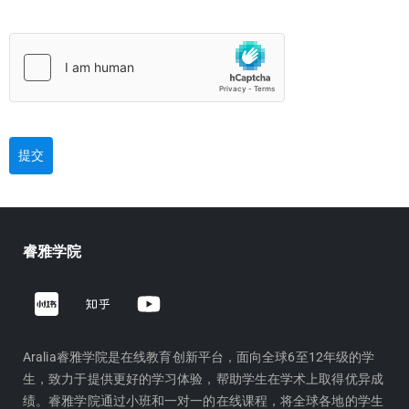
提交
睿雅学院
Z
Y
h
o
i
u
h
t
Aralia睿雅学院是在线教育创新平台，面向全球6至12年级的学
生，致力于提供更好的学习体验，帮助学生在学术上取得优异成
u
u
绩。睿雅学院通过小班和一对一的在线课程，将全球各地的学生