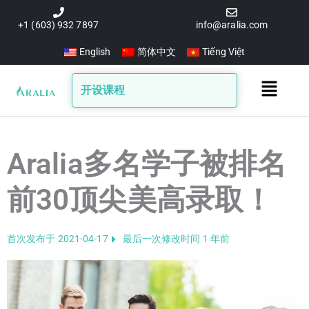
跳
至
+1 (603) 932 7897
info@aralia.com
内
English
简体中文
Tiếng Việt
容
Main
开设课程
Menu
Aralia多名学子被排名
前30顶尖美高录取！
首次发布于 2021-04-17
最后一次修改时间 1 年前