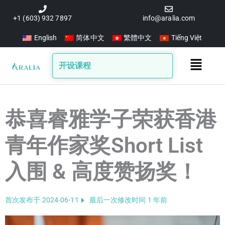
跳
至
+1 (603) 932 7897
info@aralia.com
内
English
简体中文
繁體中文
Tiếng Việt
容
Main
开设课程
Menu
恭喜睿雅学子荣获香港
青年作家奖Short List
入围 & 高度赞扬奖！
首次发布于 2024-06-11
最后一次修改时间 1 年前