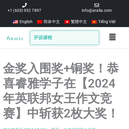
跳
至
+1 (603) 932 7897
info@aralia.com
内
English
简体中文
繁體中文
Tiếng Việt
容
Main
开设课程
Menu
金奖入围奖+铜奖！恭
喜睿雅学子在【2024
年英联邦女王作文竞
赛】中斩获2枚大奖！