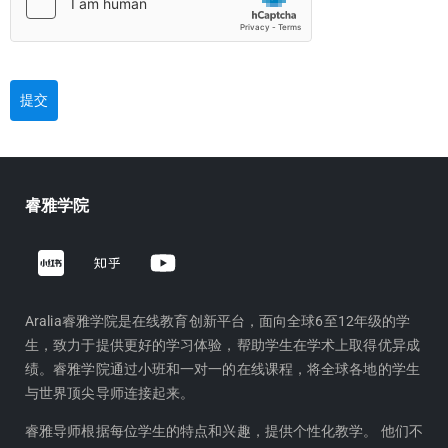
提交
睿雅学院
Z
Y
h
o
i
u
h
t
Aralia睿雅学院是在线教育创新平台，面向全球6至12年级的学
生，致力于提供更好的学习体验，帮助学生在学术上取得优异成
u
u
绩。睿雅学院通过小班和一对一的在线课程，将全球各地的学生
b
与世界顶尖导师连接起来。
e
睿雅导师根据每位学生的特点和兴趣，提供个性化教学。 他们不